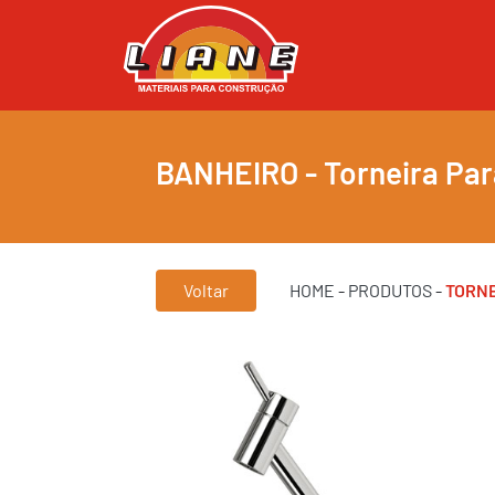
BANHEIRO - Torneira Par
Voltar
HOME
-
PRODUTOS
-
TORNE