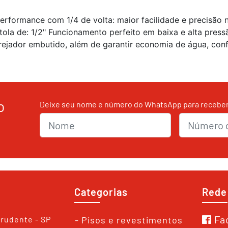
performance com 1/4 de volta: maior facilidade e precisão
tola de: 1/2" Funcionamento perfeito em baixa e alta pressã
jador embutido, além de garantir economia de água, confo
o
Deixe seu nome e número do WhatsApp para receber 
Nome
nmrWhats
Categorias
Rede
Fa
Prudente - SP
- Pisos e revestimentos