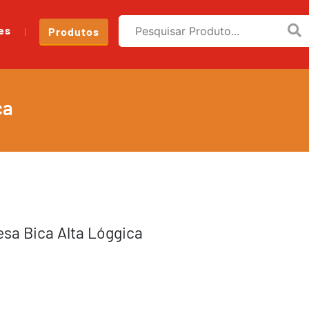
es
Produtos
ca
esa Bica Alta Lóggica