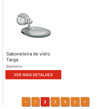
Saboneteira de vidro
Targa
Banheiro
VER MAIS DETALHES
«
1
2
3
4
5
»