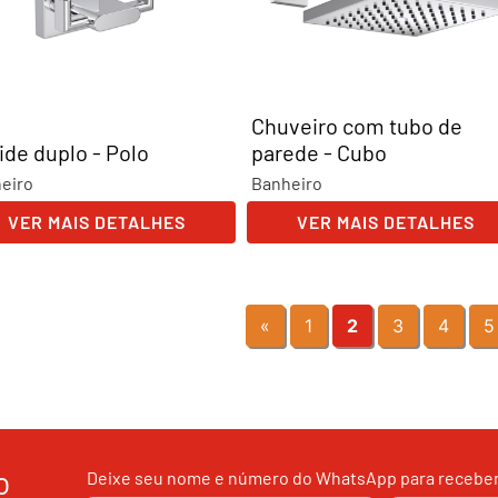
Chuveiro com tubo de
ide duplo - Polo
parede - Cubo
eiro
Banheiro
VER MAIS DETALHES
VER MAIS DETALHES
«
1
2
3
4
5
o
Deixe seu nome e número do WhatsApp para receber 