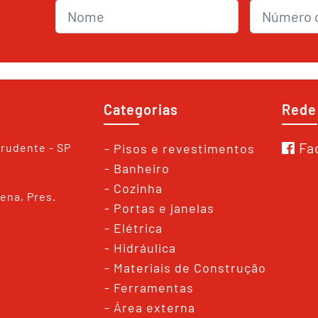
Nome
nmrWhats
Categorias
Rede
Fa
Prudente - SP
- Pisos e revestimentos
- Banheiro
- Cozinha
lena, Pres.
- Portas e janelas
- Elétrica
- Hidráulica
- Materiais de Construção
- Ferramentas
- Área externa