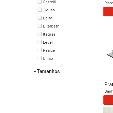
Castelli
Piso
Ceusa
Delta
Elizabeth
Itegres
Level
Realce
União
- Tamanhos
Prat
Banh