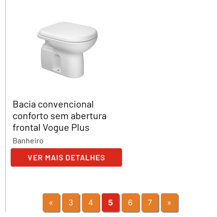
Bacia convencional
conforto sem abertura
frontal Vogue Plus
Banheiro
VER MAIS DETALHES
«
3
4
5
6
7
»